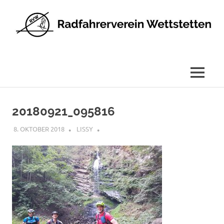
Radfahrerverein
Wettstetten
e.V.
MENÜ
Zum
Inhalt
20180921_095816
springen
8. OKTOBER 2018
LISSY