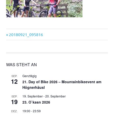
Vorheriger
Beitragsnavigation
20180921_095816
Beitrag:
WAS STEHT AN
Ganztägig
SEP.
12
21. Day of Bike 2026 – Mountainbikeevent am
Högnerhäusl
19. September
-
20. September
SEP.
19
23. O`kasn 2026
19:00
-
23:59
DEZ.