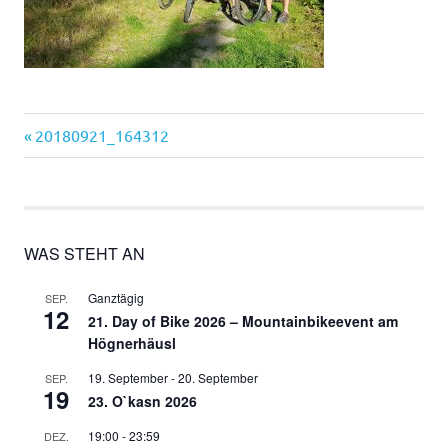
Vorheriger
Beitragsnavigation
20180921_164312
Beitrag:
WAS STEHT AN
Ganztägig
SEP.
12
21. Day of Bike 2026 – Mountainbikeevent am
Högnerhäusl
19. September
-
20. September
SEP.
19
23. O`kasn 2026
19:00
-
23:59
DEZ.