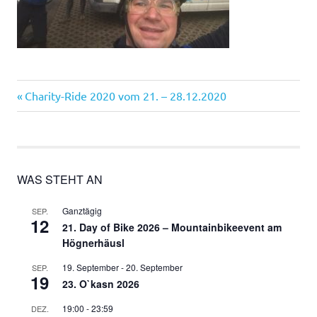
Vorheriger
Beitragsnavigation
Charity-Ride 2020 vom 21. – 28.12.2020
Beitrag:
WAS STEHT AN
Ganztägig
SEP.
12
21. Day of Bike 2026 – Mountainbikeevent am
Högnerhäusl
19. September
-
20. September
SEP.
19
23. O`kasn 2026
19:00
-
23:59
DEZ.