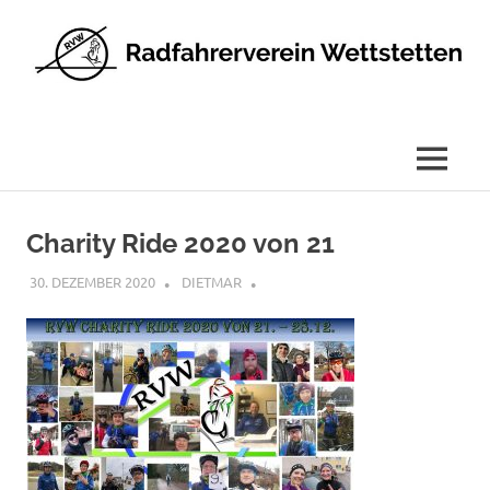
Radfahrerverein
Wettstetten
e.V.
MENÜ
Zum
Inhalt
Charity Ride 2020 von 21
springen
30. DEZEMBER 2020
DIETMAR