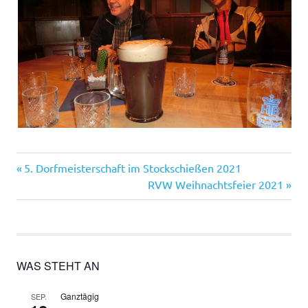
Vorheriger
Beitragsnavigation
5. Dorfmeisterschaft im Stockschießen 2021
Beitrag:
Nächster
RVW Weihnachtsfeier 2021
Beitrag:
WAS STEHT AN
Ganztägig
SEP.