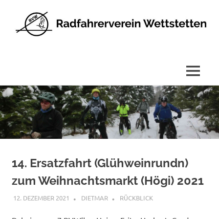
Radfahrerverein
Wettstetten
e.V.
MENÜ
Zum
Inhalt
springen
14. Ersatzfahrt (Glühweinrundn)
zum Weihnachtsmarkt (Högi) 2021
12. DEZEMBER 2021
DIETMAR
RÜCKBLICK