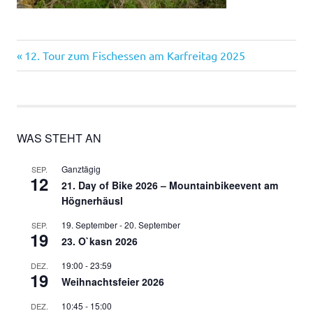
Vorheriger
Beitragsnavigation
12. Tour zum Fischessen am Karfreitag 2025
Beitrag:
WAS STEHT AN
Ganztägig
SEP.
12
21. Day of Bike 2026 – Mountainbikeevent am
Högnerhäusl
19. September
-
20. September
SEP.
19
23. O`kasn 2026
19:00
-
23:59
DEZ.
19
Weihnachtsfeier 2026
10:45
-
15:00
DEZ.