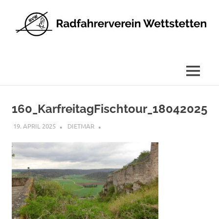
Radfahrerverein
Wettstetten
e.V.
MENÜ
Zum
Inhalt
160_KarfreitagFischtour_18042025
springen
19. APRIL 2025
DIETMAR