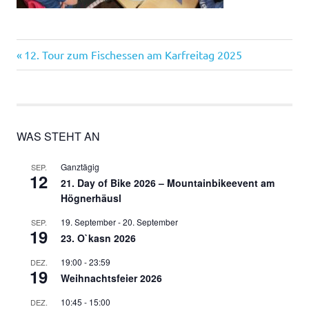
Vorheriger
Beitragsnavigation
12. Tour zum Fischessen am Karfreitag 2025
Beitrag:
WAS STEHT AN
Ganztägig
SEP.
12
21. Day of Bike 2026 – Mountainbikeevent am
Högnerhäusl
19. September
-
20. September
SEP.
19
23. O`kasn 2026
19:00
-
23:59
DEZ.
19
Weihnachtsfeier 2026
10:45
-
15:00
DEZ.