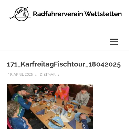
Radfahrerverein
Wettstetten
e.V.
MENÜ
Zum
Inhalt
171_KarfreitagFischtour_18042025
springen
19. APRIL 2025
DIETMAR