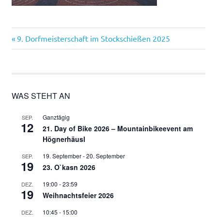
Vorheriger
Beitragsnavigation
9. Dorfmeisterschaft im Stockschießen 2025
Beitrag:
WAS STEHT AN
Ganztägig
SEP.
12
21. Day of Bike 2026 – Mountainbikeevent am
Högnerhäusl
19. September
-
20. September
SEP.
19
23. O`kasn 2026
19:00
-
23:59
DEZ.
19
Weihnachtsfeier 2026
10:45
-
15:00
DEZ.