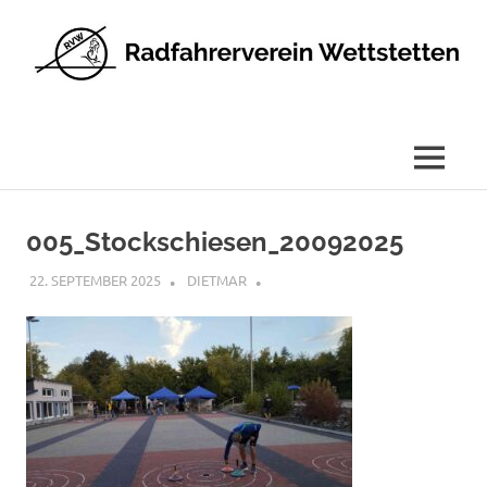
Radfahrerverein
Wettstetten
e.V.
MENÜ
Zum
Inhalt
005_Stockschiesen_20092025
springen
22. SEPTEMBER 2025
DIETMAR