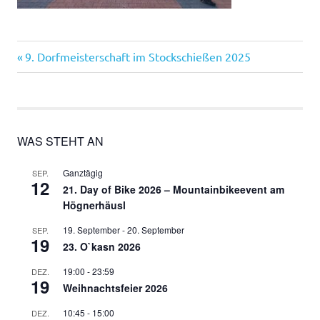
Vorheriger
Beitragsnavigation
9. Dorfmeisterschaft im Stockschießen 2025
Beitrag:
WAS STEHT AN
Ganztägig
SEP.
12
21. Day of Bike 2026 – Mountainbikeevent am
Högnerhäusl
19. September
-
20. September
SEP.
19
23. O`kasn 2026
19:00
-
23:59
DEZ.
19
Weihnachtsfeier 2026
10:45
-
15:00
DEZ.