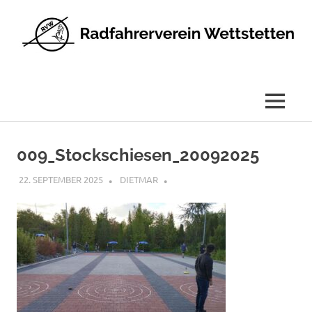
Radfahrerverein
Wettstetten
e.V.
MENÜ
Zum
Inhalt
009_Stockschiesen_20092025
springen
22. SEPTEMBER 2025
DIETMAR