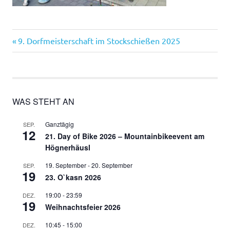
Vorheriger
Beitragsnavigation
9. Dorfmeisterschaft im Stockschießen 2025
Beitrag:
WAS STEHT AN
Ganztägig
SEP.
12
21. Day of Bike 2026 – Mountainbikeevent am
Högnerhäusl
19. September
-
20. September
SEP.
19
23. O`kasn 2026
19:00
-
23:59
DEZ.
19
Weihnachtsfeier 2026
10:45
-
15:00
DEZ.