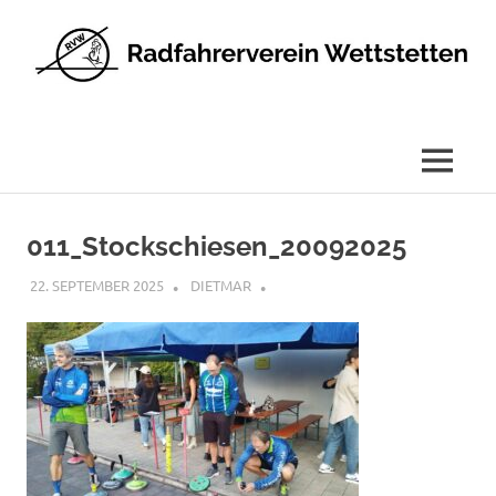
Radfahrerverein
Wettstetten
e.V.
MENÜ
Zum
Inhalt
011_Stockschiesen_20092025
springen
22. SEPTEMBER 2025
DIETMAR