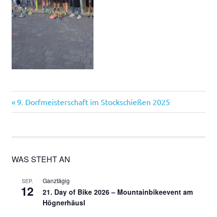
Vorheriger
Beitragsnavigation
9. Dorfmeisterschaft im Stockschießen 2025
Beitrag:
WAS STEHT AN
Ganztägig
SEP.
12
21. Day of Bike 2026 – Mountainbikeevent am
Högnerhäusl