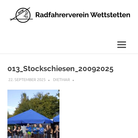
Radfahrerverein
Wettstetten
e.V.
MENÜ
Zum
Inhalt
013_Stockschiesen_20092025
springen
22. SEPTEMBER 2025
DIETMAR