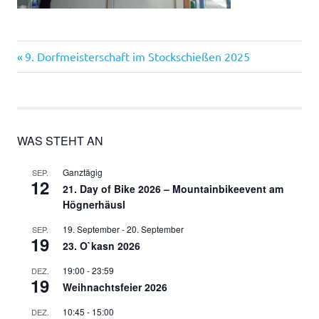
Vorheriger
Beitragsnavigation
9. Dorfmeisterschaft im Stockschießen 2025
Beitrag:
WAS STEHT AN
Ganztägig
SEP.
12
21. Day of Bike 2026 – Mountainbikeevent am
Högnerhäusl
19. September
-
20. September
SEP.
19
23. O`kasn 2026
19:00
-
23:59
DEZ.
19
Weihnachtsfeier 2026
10:45
-
15:00
DEZ.