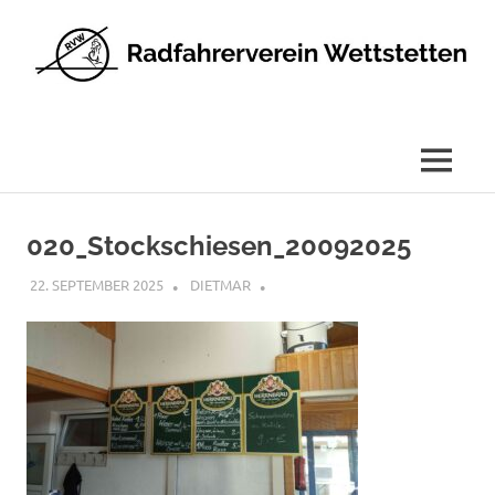
Radfahrerverein
Wettstetten
e.V.
MENÜ
Zum
Inhalt
020_Stockschiesen_20092025
springen
22. SEPTEMBER 2025
DIETMAR