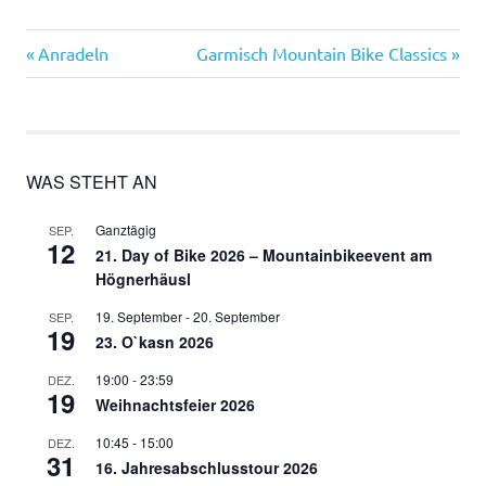
Vorheriger
Nächster
Beitragsnavigation
Anradeln
Garmisch Mountain Bike Classics
Beitrag:
Beitrag:
WAS STEHT AN
Ganztägig
SEP.
12
21. Day of Bike 2026 – Mountainbikeevent am
Högnerhäusl
19. September
-
20. September
SEP.
19
23. O`kasn 2026
19:00
-
23:59
DEZ.
19
Weihnachtsfeier 2026
10:45
-
15:00
DEZ.
31
16. Jahresabschlusstour 2026