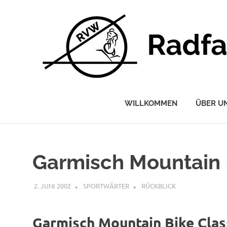
Radfahrerverein
Wettstetten
WILLKOMMEN
ÜBER U
e.V.
Zum
Inhalt
springen
Garmisch Mountain 
2. JUNI 2002
SPORTWÄRTER
RÜCKBLICK
Garmisch Mountain Bike Clas