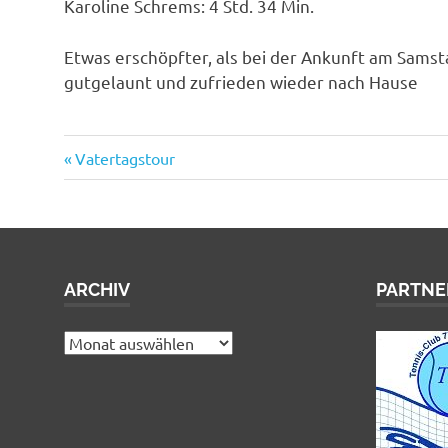
Karoline Schrems: 4 Std. 34 Min.
Etwas erschöpfter, als bei der Ankunft am Samst
gutgelaunt und zufrieden wieder nach Hause
Vorheriger
Beitragsnavigation
Vatertagstour
Beitrag:
ARCHIV
PARTNE
Archiv