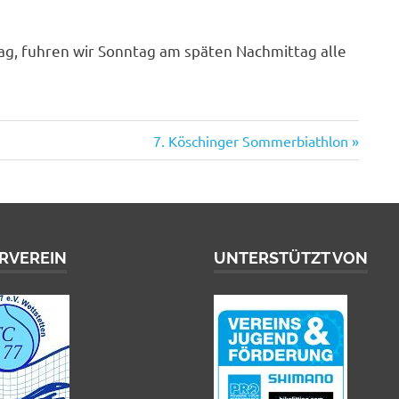
ag, fuhren wir Sonntag am späten Nachmittag alle
Nächster
7. Köschinger Sommerbiathlon
Beitrag:
RVEREIN
UNTERSTÜTZT VON