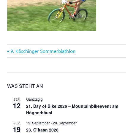
Vorheriger
Beitragsnavigation
9. Köschinger Sommerbiathlon
Beitrag:
WAS STEHT AN
Ganztägig
SEP.
12
21. Day of Bike 2026 – Mountainbikeevent am
Högnerhäusl
19. September
-
20. September
SEP.
19
23. O`kasn 2026