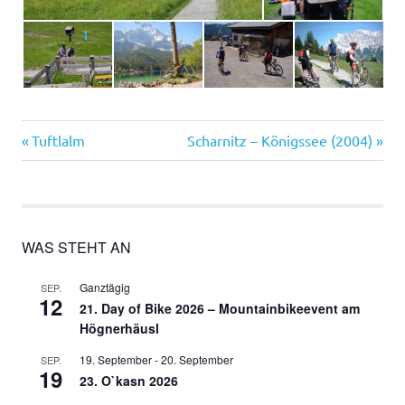
Vorheriger
Nächster
Beitragsnavigation
Tuftlalm
Scharnitz – Königssee (2004)
Beitrag:
Beitrag:
WAS STEHT AN
Ganztägig
SEP.
12
21. Day of Bike 2026 – Mountainbikeevent am
Högnerhäusl
19. September
-
20. September
SEP.
19
23. O`kasn 2026