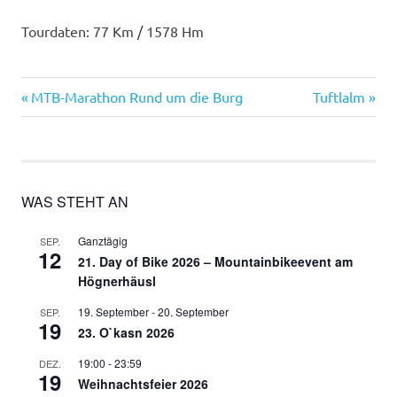
Tourdaten: 77 Km / 1578 Hm
Vorheriger
Nächster
Beitragsnavigation
MTB-Marathon Rund um die Burg
Tuftlalm
Beitrag:
Beitrag:
WAS STEHT AN
Ganztägig
SEP.
12
21. Day of Bike 2026 – Mountainbikeevent am
Högnerhäusl
19. September
-
20. September
SEP.
19
23. O`kasn 2026
19:00
-
23:59
DEZ.
19
Weihnachtsfeier 2026