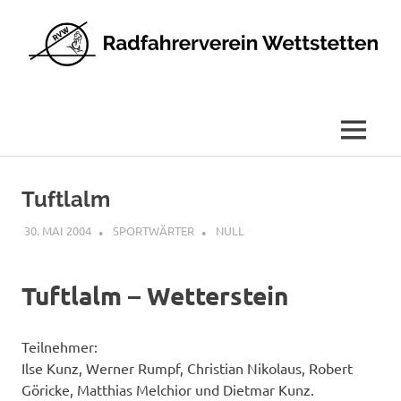
Radfahrerverein
Wettstetten
e.V.
MENÜ
Zum
Inhalt
Tuftlalm
springen
30. MAI 2004
SPORTWÄRTER
NULL
Tuftlalm – Wetterstein
Teilnehmer:
Ilse Kunz, Werner Rumpf, Christian Nikolaus, Robert
Göricke, Matthias Melchior und Dietmar Kunz.