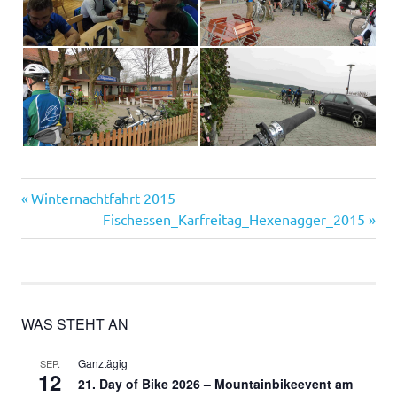
Vorheriger
Beitragsnavigation
Winternachtfahrt 2015
Beitrag:
Nächster
Fischessen_Karfreitag_Hexenagger_2015
Beitrag:
WAS STEHT AN
Ganztägig
SEP.
12
21. Day of Bike 2026 – Mountainbikeevent am