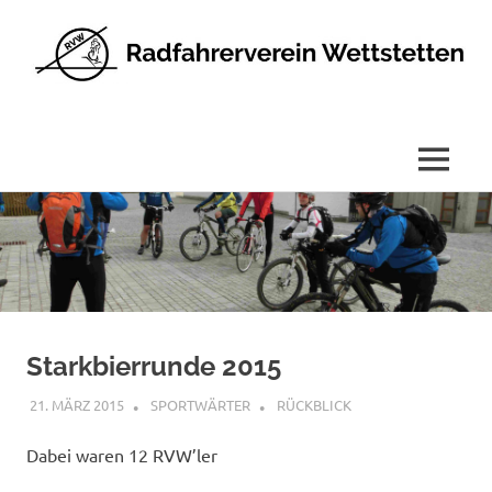
Radfahrerverein
Wettstetten
e.V.
MENÜ
Zum
Inhalt
springen
Starkbierrunde 2015
21. MÄRZ 2015
SPORTWÄRTER
RÜCKBLICK
Dabei waren 12 RVW’ler