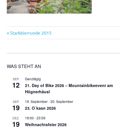
Vorheriger
Beitragsnavigation
Starkbierrunde 2015
Beitrag:
WAS STEHT AN
Ganztägig
SEP.
12
21. Day of Bike 2026 – Mountainbikeevent am
Högnerhäusl
19. September
-
20. September
SEP.
19
23. O`kasn 2026
19:00
-
23:59
DEZ.
19
Weihnachtsfeier 2026