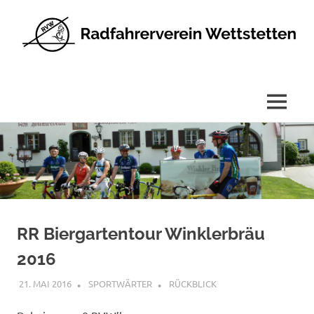
Radfahrerverein
Wettstetten
e.V.
MENÜ
Zum
Inhalt
springen
RR Biergartentour Winklerbräu
2016
21. MAI 2016
SPORTWÄRTER
RÜCKBLICK