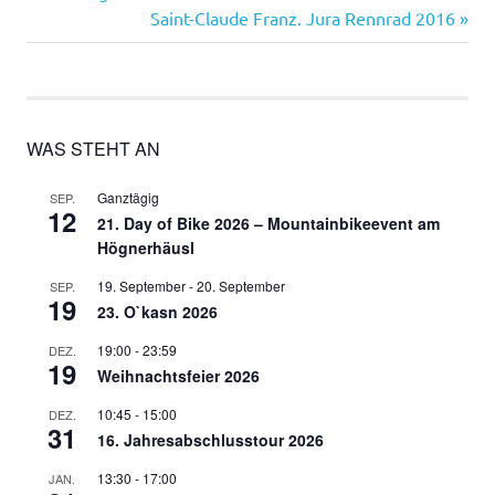
Beitrag:
Nächster
Saint-Claude Franz. Jura Rennrad 2016
Beitrag:
WAS STEHT AN
Ganztägig
SEP.
12
21. Day of Bike 2026 – Mountainbikeevent am
Högnerhäusl
19. September
-
20. September
SEP.
19
23. O`kasn 2026
19:00
-
23:59
DEZ.
19
Weihnachtsfeier 2026
10:45
-
15:00
DEZ.
31
16. Jahresabschlusstour 2026
13:30
-
17:00
JAN.