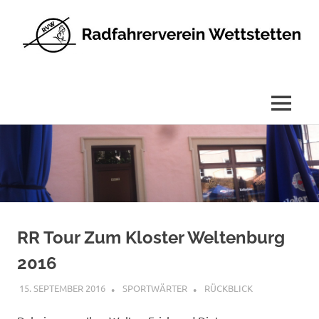
Radfahrerverein
Wettstetten
e.V.
MENÜ
Zum
Inhalt
springen
RR Tour Zum Kloster Weltenburg
2016
15. SEPTEMBER 2016
SPORTWÄRTER
RÜCKBLICK