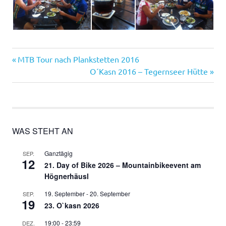
Vorheriger
Beitragsnavigation
MTB Tour nach Plankstetten 2016
Beitrag:
Nächster
O´Kasn 2016 – Tegernseer Hütte
Beitrag:
WAS STEHT AN
Ganztägig
SEP.
12
21. Day of Bike 2026 – Mountainbikeevent am
Högnerhäusl
19. September
-
20. September
SEP.
19
23. O`kasn 2026
19:00
-
23:59
DEZ.