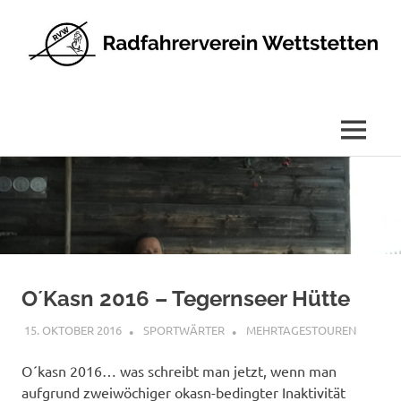
Radfahrerverein
Wettstetten
e.V.
MENÜ
Zum
Inhalt
springen
O´Kasn 2016 – Tegernseer Hütte
15. OKTOBER 2016
SPORTWÄRTER
MEHRTAGESTOUREN
O´kasn 2016… was schreibt man jetzt, wenn man
aufgrund zweiwöchiger okasn-bedingter Inaktivität