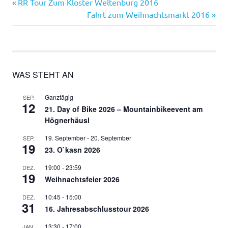
Vorheriger
Beitragsnavigation
RR Tour Zum Kloster Weltenburg 2016
Beitrag:
Nächster
Fahrt zum Weihnachtsmarkt 2016
Beitrag:
WAS STEHT AN
Ganztägig
SEP.
12
21. Day of Bike 2026 – Mountainbikeevent am
Högnerhäusl
19. September
-
20. September
SEP.
19
23. O`kasn 2026
19:00
-
23:59
DEZ.
19
Weihnachtsfeier 2026
10:45
-
15:00
DEZ.
31
16. Jahresabschlusstour 2026
13:30
-
17:00
JAN.