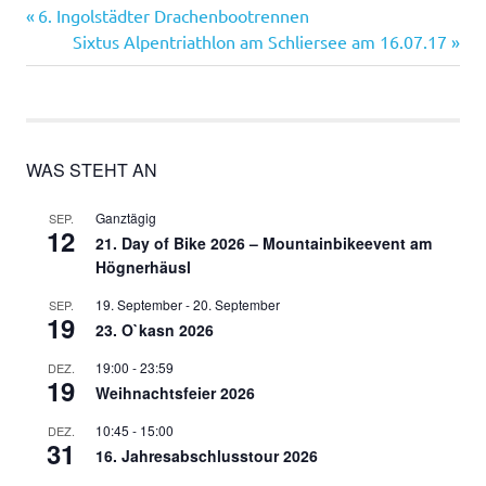
Vorheriger
Beitragsnavigation
6. Ingolstädter Drachenbootrennen
Beitrag:
Nächster
Sixtus Alpentriathlon am Schliersee am 16.07.17
Beitrag:
WAS STEHT AN
Ganztägig
SEP.
12
21. Day of Bike 2026 – Mountainbikeevent am
Högnerhäusl
19. September
-
20. September
SEP.
19
23. O`kasn 2026
19:00
-
23:59
DEZ.
19
Weihnachtsfeier 2026
10:45
-
15:00
DEZ.
31
16. Jahresabschlusstour 2026