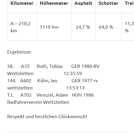
Kilometer
Höhenmeter
Asphalt
Schotter
Trai
A – 210,2
11,3
7119 hm
24,7 %
64,0 %
km
%
Ergebnisse:
58. A35 Roth, Tobias GER 1980 RV
Wettstetten 12:35:59
144. A602 Kühn, Ivo GER 1977 rv
wettstetten 13:53:13
T.L. A702 Venczel, Adam HUN 1986
Radfahrerverein Wettstetten
Respekt und herzlichen Glückwunsch!