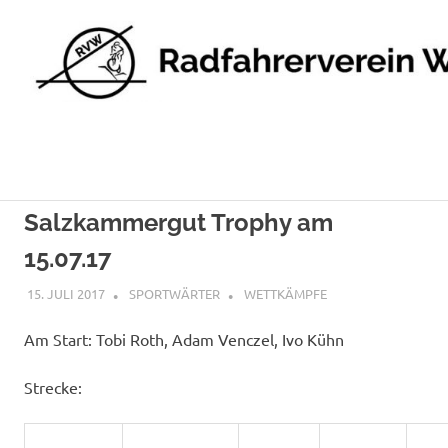
Radfahrerverein
Wettstetten
e.V.
Zum
Inhalt
Salzkammergut Trophy am
springen
15.07.17
15. JULI 2017
SPORTWÄRTER
WETTKÄMPFE
Am Start: Tobi Roth, Adam Venczel, Ivo Kühn
Strecke: