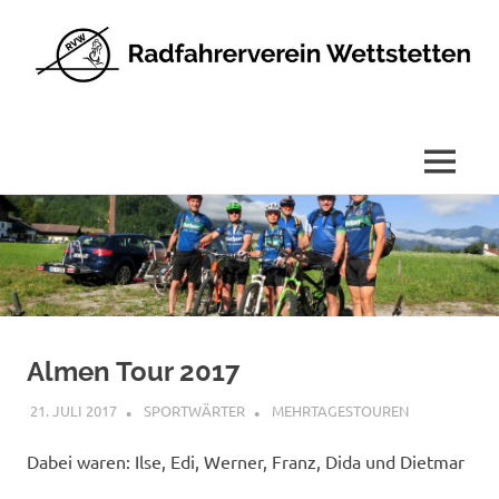
Radfahrerverein
Wettstetten
e.V.
MENÜ
Zum
Inhalt
springen
Almen Tour 2017
21. JULI 2017
SPORTWÄRTER
MEHRTAGESTOUREN
Dabei waren: Ilse, Edi, Werner, Franz, Dida und Dietmar