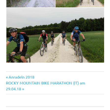
Vorheriger
Beitragsnavigation
Anradeln 2018
Nächster
Beitrag:
ROCKY MOUNTAIN BIKE MARATHON (IT) am
Beitrag:
29.04.18