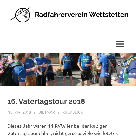
Radfahrerverein
Wettstetten
e.V.
MENÜ
Zum
Inhalt
springen
16. Vatertagstour 2018
10. MAI 2018
DIETMAR
RÜCKBLICK
Dieses Jahr waren 11 RVW’ler bei der kultigen
Vatertagstour dabei, nicht ganz so viele wie letztes