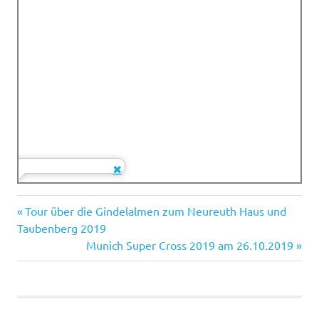
berchhornhaus
Vorheriger
Beitragsnavigation
Tour über die Gindelalmen zum Neureuth Haus und
brechhorn
Beitrag:
Taubenberg 2019
Nächster
Munich Super Cross 2019 am 26.10.2019
okasn
Beitrag: