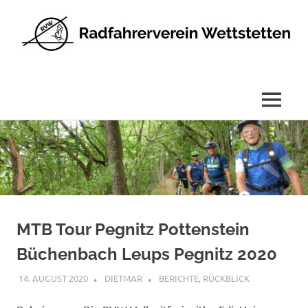
Radfahrerverein
Wettstetten
e.V.
MENÜ
Zum
Inhalt
springen
MTB Tour Pegnitz Pottenstein
Büchenbach Leups Pegnitz 2020
14. AUGUST 2020
DIETMAR
BERICHTE
,
RÜCKBLICK