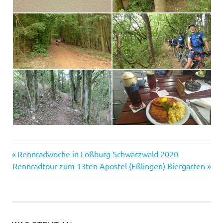
Vorheriger
Beitragsnavigation
Rennradwoche in Loßburg Schwarzwald 2020
Nächster
Beitrag:
Rennradtour zum 13ten Apostel (Eßlingen) Biergarten
Beitrag: