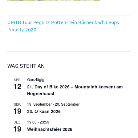
Vorheriger
Beitragsnavigation
MTB Tour Pegnitz Pottenstein Büchenbach Leups
Beitrag:
Pegnitz 2020
WAS STEHT AN
Ganztägig
SEP.
12
21. Day of Bike 2026 – Mountainbikeevent am
Högnerhäusl
19. September
-
20. September
SEP.
19
23. O`kasn 2026
19:00
-
23:59
DEZ.
19
Weihnachtsfeier 2026