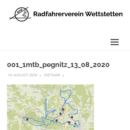
Radfahrerverein
Wettstetten
e.V.
MENÜ
Zum
Inhalt
001_1mtb_pegnitz_13_08_2020
springen
14. AUGUST 2020
DIETMAR