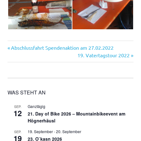
Vorheriger
Beitragsnavigation
Abschlussfahrt Spendenaktion am 27.02.2022
Beitrag:
Nächster
19. Vatertagstour 2022
Beitrag:
WAS STEHT AN
Ganztägig
SEP.
12
21. Day of Bike 2026 – Mountainbikeevent am
Högnerhäusl
19. September
-
20. September
SEP.
19
23. O`kasn 2026