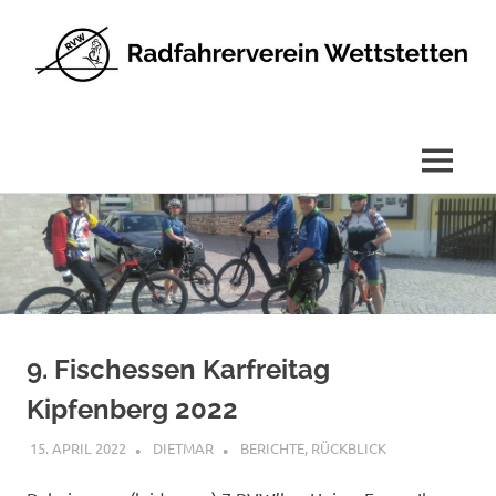
Radfahrerverein
Wettstetten
e.V.
MENÜ
Zum
Inhalt
springen
9. Fischessen Karfreitag
Kipfenberg 2022
15. APRIL 2022
DIETMAR
BERICHTE
,
RÜCKBLICK