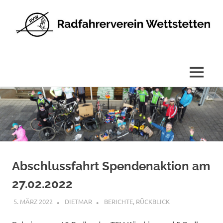
Radfahrerverein
Wettstetten
e.V.
MENÜ
Zum
Inhalt
springen
Abschlussfahrt Spendenaktion am
27.02.2022
5. MÄRZ 2022
DIETMAR
BERICHTE
,
RÜCKBLICK