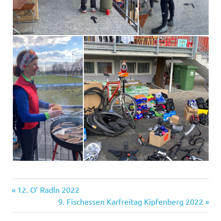
Vorheriger
Beitragsnavigation
12. O’ Radln 2022
Beitrag:
Nächster
9. Fischessen Karfreitag Kipfenberg 2022
Beitrag: