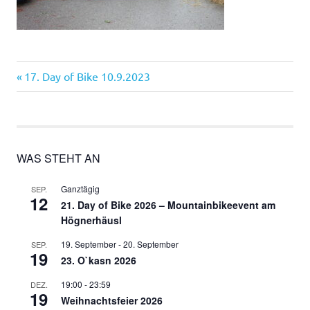
Vorheriger
Beitragsnavigation
17. Day of Bike 10.9.2023
Beitrag:
WAS STEHT AN
Ganztägig
SEP.
12
21. Day of Bike 2026 – Mountainbikeevent am
Högnerhäusl
19. September
-
20. September
SEP.
19
23. O`kasn 2026
19:00
-
23:59
DEZ.
19
Weihnachtsfeier 2026