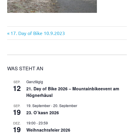
Vorheriger
Beitragsnavigation
17. Day of Bike 10.9.2023
Beitrag:
WAS STEHT AN
Ganztägig
SEP.
12
21. Day of Bike 2026 – Mountainbikeevent am
Högnerhäusl
19. September
-
20. September
SEP.
19
23. O`kasn 2026
19:00
-
23:59
DEZ.
19
Weihnachtsfeier 2026