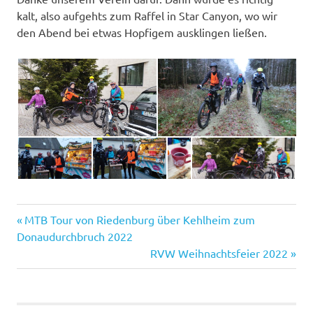
kalt, also aufgehts zum Raffel in Star Canyon, wo wir
den Abend bei etwas Hopfigem ausklingen ließen.
Vorheriger
Beitragsnavigation
MTB Tour von Riedenburg über Kehlheim zum
Beitrag:
Donaudurchbruch 2022
Nächster
RVW Weihnachtsfeier 2022
Beitrag: