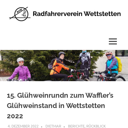
Radfahrerverein
Wettstetten
e.V.
MENÜ
Zum
Inhalt
springen
15. Glühweinrundn zum Waffler’s
Glühweinstand in Wettstetten
2022
4. DEZEMBER 2022
DIETMAR
BERICHTE
,
RÜCKBLICK