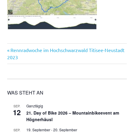
Vorheriger
Beitragsnavigation
Rennradwoche im Hochschwarzwald Titisee-Neustadt
Beitrag:
2023
WAS STEHT AN
Ganztägig
SEP.
12
21. Day of Bike 2026 – Mountainbikeevent am
Högnerhäusl
19. September
-
20. September
SEP.