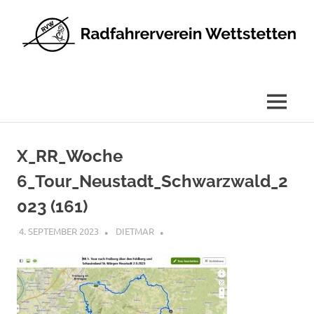
Radfahrerverein
Wettstetten
e.V.
MENÜ
Zum
Inhalt
X_RR_Woche
springen
6_Tour_Neustadt_Schwarzwald_2
023 (161)
4. SEPTEMBER 2023
DIETMAR