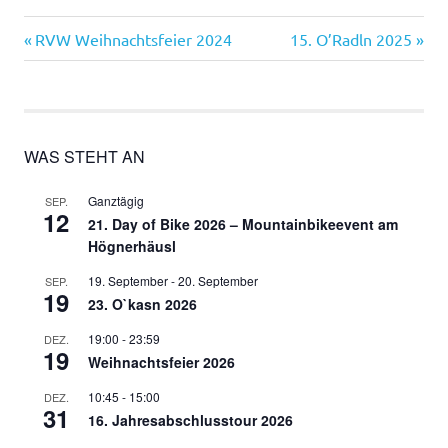
Vorheriger
Nächster
Beitragsnavigation
RVW Weihnachtsfeier 2024
15. O’Radln 2025
Beitrag:
Beitrag:
WAS STEHT AN
Ganztägig
SEP.
12
21. Day of Bike 2026 – Mountainbikeevent am
Högnerhäusl
19. September
-
20. September
SEP.
19
23. O`kasn 2026
19:00
-
23:59
DEZ.
19
Weihnachtsfeier 2026
10:45
-
15:00
DEZ.
31
16. Jahresabschlusstour 2026