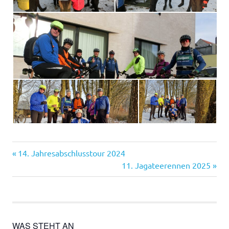
Vorheriger
Beitragsnavigation
14. Jahresabschlusstour 2024
Beitrag:
Nächster
11. Jagateerennen 2025
Beitrag:
WAS STEHT AN