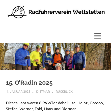
Radfahrerverein
Wettstetten
e.V.
MENÜ
Zum
Inhalt
springen
15. O’Radln 2025
1. JANUAR 2025
DIETMAR
RÜCKBLICK
Dieses Jahr waren 8 RVW’ler dabei: Ilse, Heinz, Gordon,
Stefan, Werner, Tobi, Hans und Dietmar.