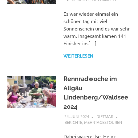
Es war wieder einmal ein
schöner Tag mit viel
Sonnenschein und es war sehr
warm. Insgesamt kamen 141
Finisher ins[…]
WEITERLESEN
Rennradwoche im
Allgäu
Lindenberg/Waldsee
2024
24. JUNI 2024
DIETMAR
BERICHTE
,
MEHRTAGESTOUREN
Dabei waren: Ilse, Heinz,