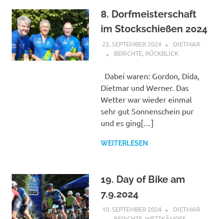
8. Dorfmeisterschaft
im Stockschießen 2024
22. SEPTEMBER 2024
DIETMAR
BERICHTE
,
RÜCKBLICK
Dabei waren: Gordon, Dida,
Dietmar und Werner. Das
Wetter war wieder einmal
sehr gut Sonnenschein pur
und es ging[…]
WEITERLESEN
19. Day of Bike am
7.9.2024
10. SEPTEMBER 2024
DIETMAR
BERICHTE
,
WETTKÄMPFE