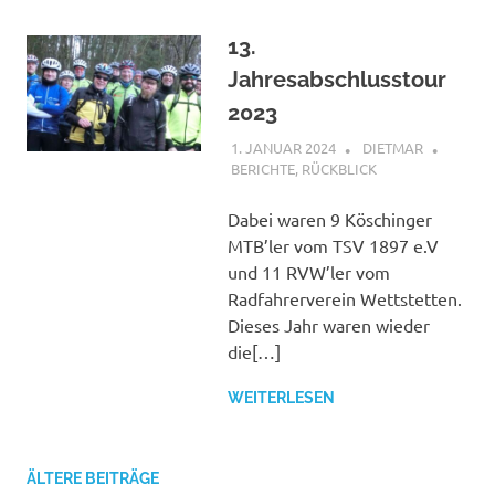
13.
Jahresabschlusstour
2023
1. JANUAR 2024
DIETMAR
BERICHTE
,
RÜCKBLICK
Dabei waren 9 Köschinger
MTB’ler vom TSV 1897 e.V
und 11 RVW’ler vom
Radfahrerverein Wettstetten.
Dieses Jahr waren wieder
die[…]
WEITERLESEN
ÄLTERE BEITRÄGE