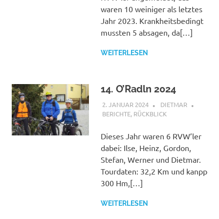
waren 10 weiniger als letztes
Jahr 2023. Krankheitsbedingt
mussten 5 absagen, da[…]
WEITERLESEN
14. O’Radln 2024
2. JANUAR 2024
DIETMAR
BERICHTE
,
RÜCKBLICK
Dieses Jahr waren 6 RVW’ler
dabei: Ilse, Heinz, Gordon,
Stefan, Werner und Dietmar.
Tourdaten: 32,2 Km und kanpp
300 Hm,[…]
WEITERLESEN