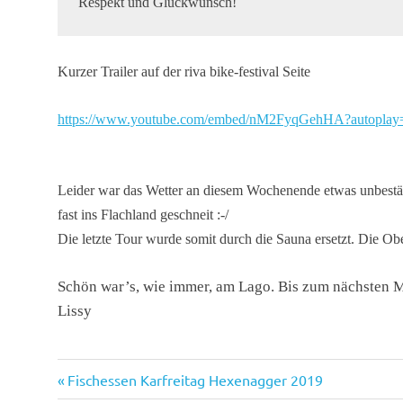
Respekt und Glückwunsch!
Kurzer Trailer auf der riva bike-festival Seite
https://www.youtube.com/embed/nM2FyqGehHA?autoplay
Leider war das Wetter an diesem Wochenende etwas unbeständ
fast ins Flachland geschneit :-/
Die letzte Tour wurde somit durch die Sauna ersetzt. Die 
Schön war’s, wie immer, am Lago. Bis zum nächsten M
Lissy
Vorheriger
Beitragsnavigation
Fischessen Karfreitag Hexenagger 2019
Beitrag: