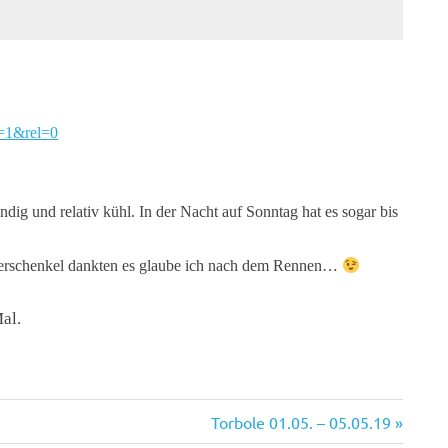
=1&rel=0
ig und relativ kühl. In der Nacht auf Sonntag hat es sogar bis
Oberschenkel dankten es glaube ich nach dem Rennen…
al.
Nächster
Torbole 01.05. – 05.05.19
Beitrag: