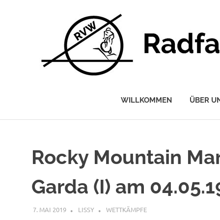
Radfahrerverein
Wettstetten
WILLKOMMEN
ÜBER U
e.V.
Zum
Inhalt
springen
Rocky Mountain Mar
Garda (I) am 04.05.1
7. MAI 2019
LISSY
WETTKÄMPFE