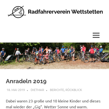
Radfahrerverein
Wettstetten
e.V.
MENÜ
Zum
Inhalt
springen
Anradeln 2019
18. MAI 2019
DIETMAR
BERICHTE
,
RÜCKBLICK
Dabei waren 23 große und 10 kleine Kinder und dieses
mal wieder der „Gig“. Wetter Sonne und warm.