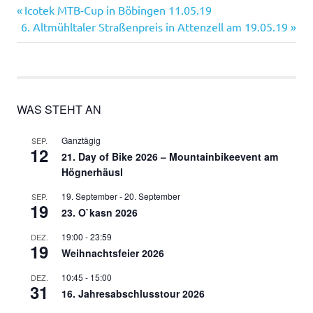
Vorheriger
Beitragsnavigation
Icotek MTB-Cup in Böbingen 11.05.19
Nächster
Beitrag:
6. Altmühltaler Straßenpreis in Attenzell am 19.05.19
Beitrag:
WAS STEHT AN
Ganztägig
SEP.
12
21. Day of Bike 2026 – Mountainbikeevent am
Högnerhäusl
19. September
-
20. September
SEP.
19
23. O`kasn 2026
19:00
-
23:59
DEZ.
19
Weihnachtsfeier 2026
10:45
-
15:00
DEZ.
31
16. Jahresabschlusstour 2026