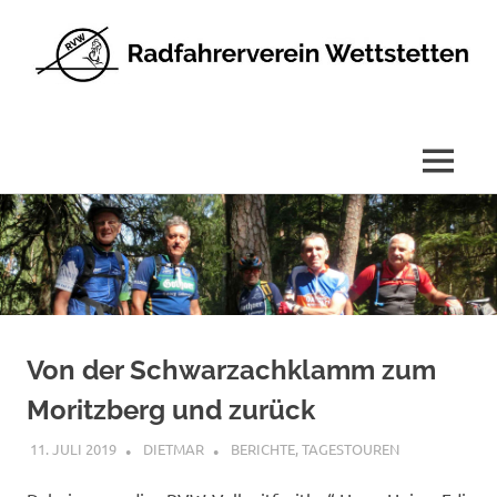
Radfahrerverein
Wettstetten
e.V.
MENÜ
Zum
Inhalt
springen
Von der Schwarzachklamm zum
Moritzberg und zurück
11. JULI 2019
DIETMAR
BERICHTE
,
TAGESTOUREN