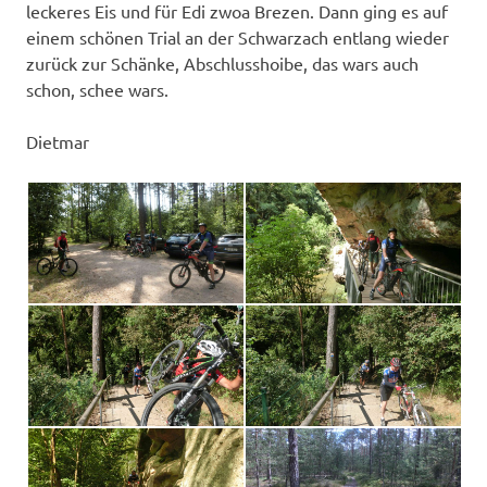
leckeres Eis und für Edi zwoa Brezen. Dann ging es auf
einem schönen Trial an der Schwarzach entlang wieder
zurück zur Schänke, Abschlusshoibe, das wars auch
schon, schee wars.
Dietmar