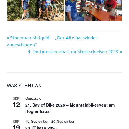
Vorheriger
Beitragsnavigation
Stoneman Miriquidi – „Der Alte hat wieder
Beitrag:
zugeschlagen“
Nächster
4. Dorfmeisterschaft im Stockschießen 2019
Beitrag:
WAS STEHT AN
Ganztägig
SEP.
12
21. Day of Bike 2026 – Mountainbikeevent am
Högnerhäusl
19. September
-
20. September
SEP.
19
23. O`kasn 2026