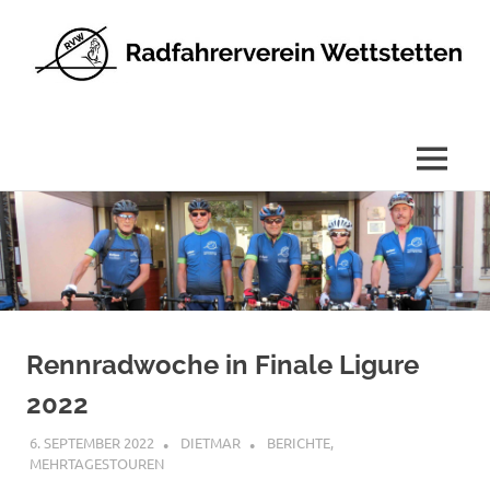
Radfahrerverein
Wettstetten
e.V.
MENÜ
Zum
Inhalt
springen
Rennradwoche in Finale Ligure
2022
6. SEPTEMBER 2022
DIETMAR
BERICHTE
,
MEHRTAGESTOUREN