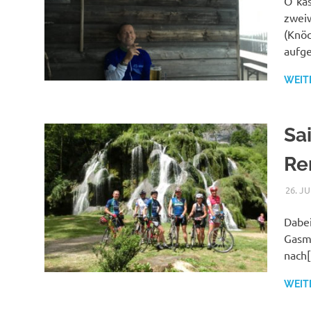
O´kas
zweiw
(Knöc
aufge
WEIT
Sa
Re
26. J
Dabei
Gasmt
nach
WEIT