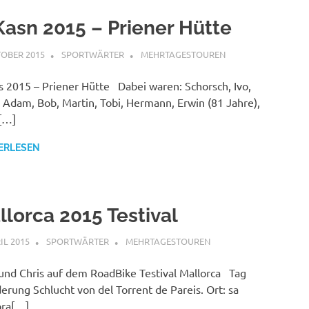
Kasn 2015 – Priener Hütte
TOBER 2015
SPORTWÄRTER
MEHRTAGESTOUREN
 2015 – Priener Hütte Dabei waren: Schorsch, Ivo,
 Adam, Bob, Martin, Tobi, Hermann, Erwin (81 Jahre),
[…]
ERLESEN
llorca 2015 Testival
RIL 2015
SPORTWÄRTER
MEHRTAGESTOUREN
nd Chris auf dem RoadBike Testival Mallorca Tag
rung Schlucht von del Torrent de Pareis. Ort: sa
bra[…]