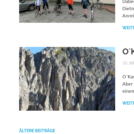
Dabei
Dietm
Anrei
WEIT
O´
22. S
O´Kas
Aber 
eine
WEIT
ÄLTERE BEITRÄGE