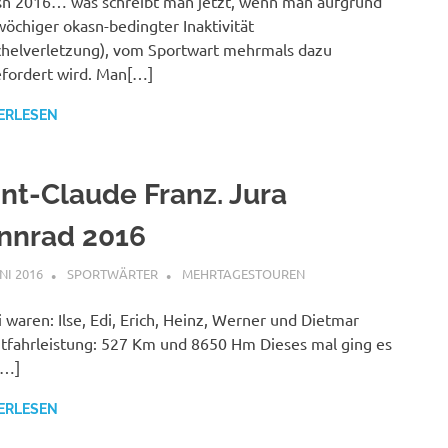
n 2016… was schreibt man jetzt, wenn man aufgrund
öchiger okasn-bedingter Inaktivität
helverletzung), vom Sportwart mehrmals dazu
fordert wird. Man[…]
ERLESEN
int-Claude Franz. Jura
nnrad 2016
UNI 2016
SPORTWÄRTER
MEHRTAGESTOUREN
 waren: Ilse, Edi, Erich, Heinz, Werner und Dietmar
fahrleistung: 527 Km und 8650 Hm Dieses mal ging es
[…]
ERLESEN