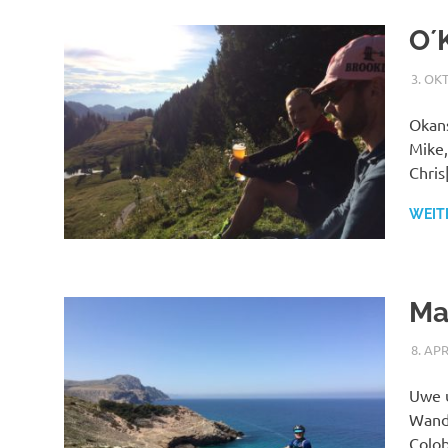
O´
3. OK
Okans
Mike,
Chris
WEIT
Ma
8. AP
Uwe u
Wande
Colo