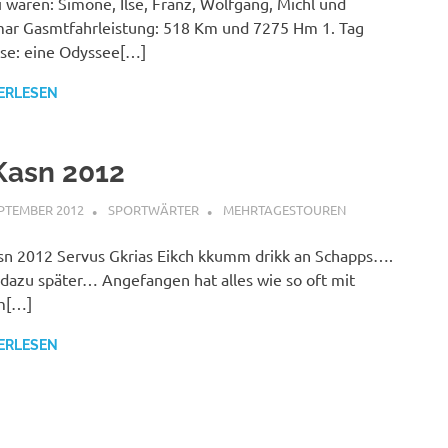
 waren: Simone, Ilse, Franz, Wolfgang, Michl und
ar Gasmtfahrleistung: 518 Km und 7275 Hm 1. Tag
se: eine Odyssee[…]
ERLESEN
Kasn 2012
EPTEMBER 2012
SPORTWÄRTER
MEHRTAGESTOUREN
n 2012 Servus Gkrias Eikch kkumm drikk an Schapps….
dazu später… Angefangen hat alles wie so oft mit
m[…]
ERLESEN