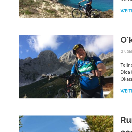
WEIT
O´
27. S
Teiln
Dida 
Okasn
WEIT
Ru