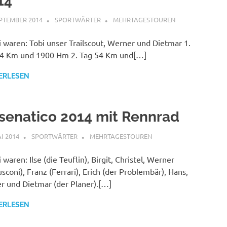
14
EPTEMBER 2014
SPORTWÄRTER
MEHRTAGESTOUREN
 waren: Tobi unser Trailscout, Werner und Dietmar 1.
64 Km und 1900 Hm 2. Tag 54 Km und[…]
ERLESEN
senatico 2014 mit Rennrad
AI 2014
SPORTWÄRTER
MEHRTAGESTOUREN
 waren: Ilse (die Teuflin), Birgit, Christel, Werner
usconi), Franz (Ferrari), Erich (der Problembär), Hans,
r und Dietmar (der Planer).[…]
ERLESEN