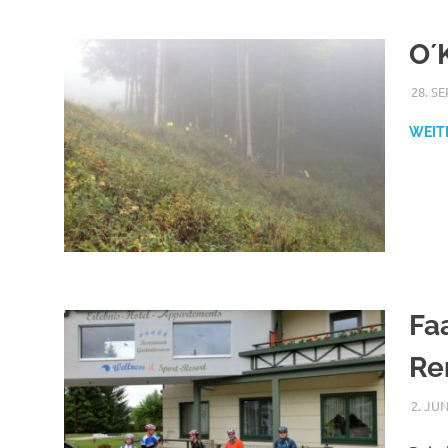
O´
28. S
WEIT
Fa
Re
2. JUN