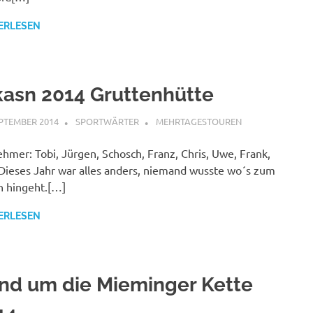
ERLESEN
kasn 2014 Gruttenhütte
EPTEMBER 2014
SPORTWÄRTER
MEHRTAGESTOUREN
ehmer: Tobi, Jürgen, Schosch, Franz, Chris, Uwe, Frank,
Dieses Jahr war alles anders, niemand wusste wo´s zum
 hingeht.[…]
ERLESEN
nd um die Mieminger Kette