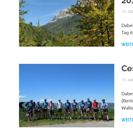
20
17. S
Dabei
Tag 
WEIT
Ce
11. M
Dabei
(Berl
Walte
WEIT